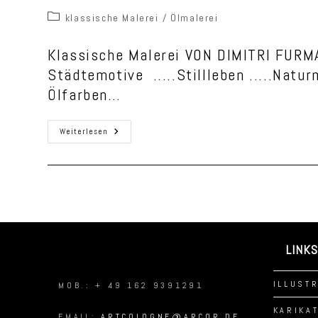
Beitrags-
klassische Malerei
/
Ölmalerei
Kategorie:
Klassische Malerei VON DIMITRI FURMAN
Städtemotive .....Stillleben .....Nat
Ölfarben…
Malerei
Weiterlesen
Klassisch
LINKS
KONTAKT
ILLUST
MOB.: + 49 162 9391291
KARIKA
EMAIL:
ARTCOLOGNE@ARCOR.DE